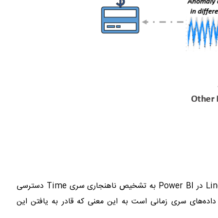
اعلام کرد که می‌توانیم با نمودار Line در Power BI به تشخیص ناهنجاری سری Time دسترسی
نجاری در Microsoft Power BI برای داده‌های سری زمانی است به این معنی که قادر به یافتن این