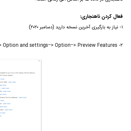
فعال کردن ناهنجاری:
۱- نیاز به بارگیری آخرین نسخه دارید (دسامبر ۲۰۲۰)
۲- File -> Option and settings–> Option–> Preview Features را انتخاب کنید.