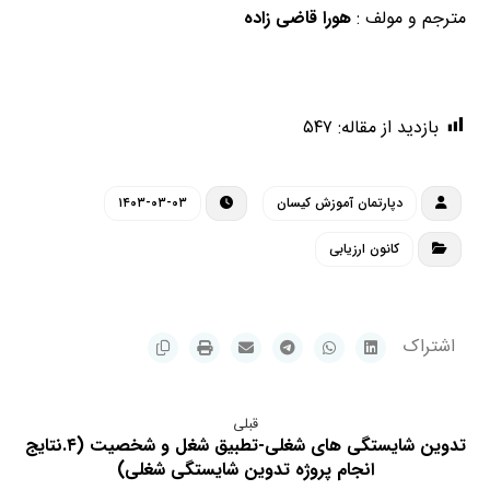
مترجم و مولف :
هورا قاضی زاده
شغل/شخصیت/کانون ارزیابی هوشمند/تطبیق شغل و
شاغل/کانون ارزیابی کیسان/آزمون/تطبیق شغل و شخصیت
بازدید از مقاله:
۵۴۷
دپارتمان آموزش کیسان
۱۴۰۳-۰۳-۰۳
کانون ارزیابی
قبلی
تدوین شایستگی های شغلی-تطبیق شغل و شخصیت (۴.نتایج
انجام پروژه تدوین شایستگی شغلی)