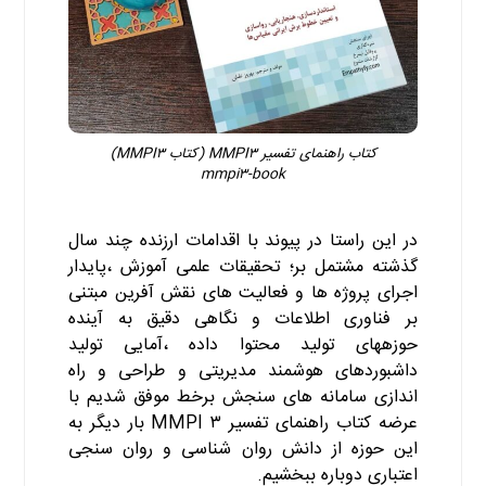
کتاب راهنمای تفسیر MMPI۳ (کتاب MMPI۳)
mmpi۳-book
در این راستا در پیوند با اقدامات ارزنده چند سال
گذشته مشتمل بر؛ تحقیقات علمی آموزش ،پایدار
اجرای پروژه ها و فعالیت های نقش آفرین مبتنی
بر فناوری اطلاعات و نگاهی دقیق به آینده
حوزههای تولید محتوا داده ،آمایی تولید
داشبوردهای هوشمند مدیریتی و طراحی و راه
اندازی سامانه های سنجش برخط موفق شدیم با
عرضه کتاب راهنمای تفسیر ۳ MMPI بار دیگر به
این حوزه از دانش روان شناسی و روان سنجی
اعتباری دوباره ببخشیم.
کتاب MMPI۳