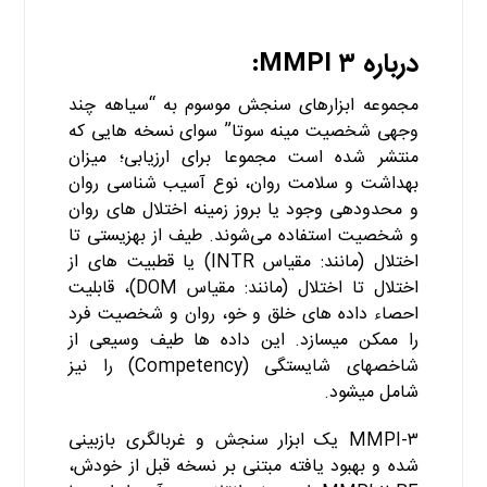
درباره ۳ MMPI:
کتاب MMPI۳
مجموعه ابزارهای سنجش موسوم به “سیاهه چند
وجهی شخصیت مینه سوتا” سوای نسخه­ هایی که
منتشر شده است مجموعا برای ارزیابی؛ میزان
بهداشت و سلامت روان، نوع آسیب شناسی روان
و محدوده­ی وجود یا بروز زمینه اختلال­ های روان
و شخصیت استفاده می‌شوند. طیف از بهزیستی تا
اختلال (مانند: مقیاس INTR) یا قطبیت­ های از
اختلال تا اختلال (مانند: مقیاس DOM)، قابلیت
احصاء داده­ های خلق و خو، روان و شخصیت فرد
را ممکن می­سازد. این داده ­ها طیف وسیعی از
شاخص­های شایستگی (Competency) را نیز
شامل می­شود.
MMPI-۳ یک ابزار سنجش و غربالگری بازبینی
شده و بهبود یافته مبتنی بر نسخه قبل از خودش،