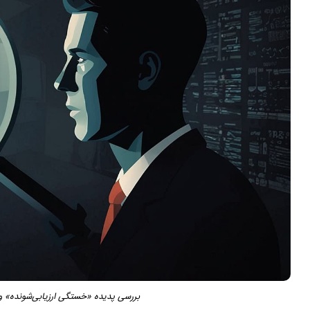
بررسی پدیده «خستگی ارزیابی‌شونده» و ت