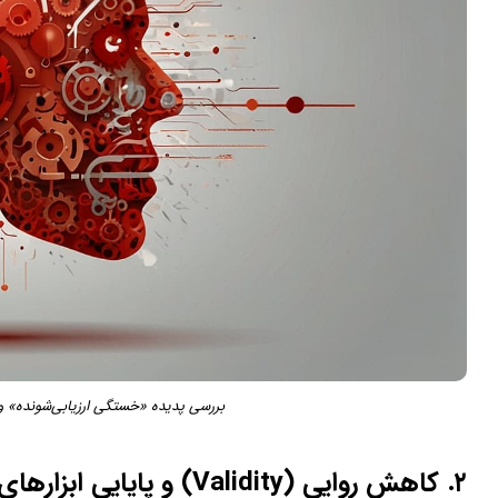
بررسی پدیده «خستگی ارزیابی‌شونده» و ت
۲. کاهش روایی (Validity) و پایایی ابزارهای سنجش