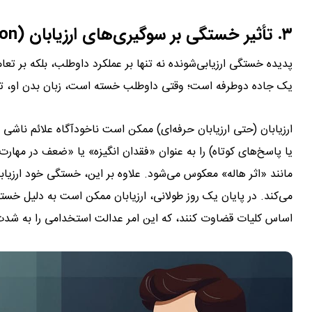
۳. تأثیر خستگی بر سوگیری‌های ارزیابان (The Assessor Bias Connection)
پدیده خستگی ارزیابی‌شونده نه تنها بر عملکرد داوطلب، بلکه بر تعامل 
یک جاده دوطرفه است؛ وقتی داوطلب خسته است، زبان بدن او، تن ص
ارزیابان (حتی ارزیابان حرفه‌ای) ممکن است ناخودآگاه علائم ناش
یا پاسخ‌های کوتاه) را به عنوان «فقدان انگیزه» یا «ضعف در مهارت‌
مانند «اثر هاله» معکوس می‌شود. علاوه بر این، خستگی خود ارزیابا
می‌کند. در پایان یک روز طولانی، ارزیابان ممکن است به دلیل خ
اساس کلیات قضاوت کنند، که این امر عدالت استخدامی را به شدت خدشه‎‌دار