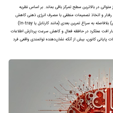
متوالی در بالاترین سطح تمرکز باقی بماند. بر اساس نظریه
م رفتار و اتخاذ تصمیمات منطقی با مصرف انرژی ذهنی کاهش
می‌یابد. وقتی داوطلب از یک تمرین شبیه‌سازی (مانند بحث گروهی) بلافاصله به سراغ تمرین بعدی (مانند کارتابل یا In-tray)
دچار افت عملکرد در حافظه فعال و کاهش سرعت پردازش اطلاعات
ت پایانی کانون، بیش از آنکه نشان‌دهنده توانمندی واقعی فرد