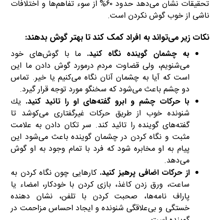
تحقیقات نشان می‌دهد حدود ۶۰% از سوء تفاهم‌ها و اختلافات
ناشی از خوب گوش نكردن است.
نكات زیر می‌تواند به افراد كمك كند تا بهتر گوش بدهند:
به چشمان گوینده نگاه كنید
.
ما با گوش‌های خود
می‌شنویم، ولی قضاوت مردم درمورد گوش دادن ما این
است كه آیا به چشمان آنان نگاه می‌كنیم یا خیر. تماس
دو چشم باعث می‌شود كه سخنگو مورد توجه قرار گیرد.
با حركات چشم و ابرو گفته‌های او را تائید كنید
.
یك
شنونده خوب از طریق حركات غیرگفتاری می‌كوشد تا
گفته‌های گوینده را تائید كند. سر تكان دادن به علامت
مثبت و نگاه كردن در چشمان گوینده باعث می‌شود این
پیام به او مخابره شود كه فرد با تمام وجود به او گوش
می‌دهد.
از حركات اضافی پرهیز كنید
.
كارهایی چون نگاه كردن به
ساعت، ورق زدن كاغذ، بازی كردن با خودكار، امضاء یا
پاراف نامه‌ها، صحبت كردن با تلفن، نشان دهنده
خستگی و بی‌علاقگی شنونده و ایجاد احساس مزاحمت در