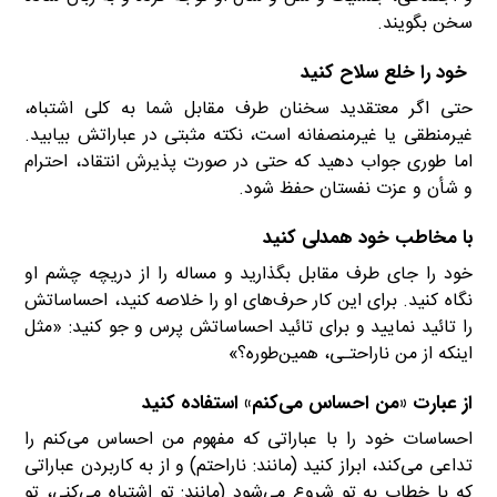
سخن بگویند.
خود را خلع سلاح كنید
حتی اگر معتقدید سخنان طرف مقابل شما به كلی اشتباه،
غیرمنطقی یا غیرمنصفانه است، نكته مثبتی در عباراتش بیابید.
اما طوری جواب دهید كه حتی در صورت پذیرش انتقاد، احترام
و شأن و عزت نفستان حفظ شود.
با مخاطب خود همدلی كنید
خود را جای طرف مقابل بگذارید و مساله را از دریچه چشم او
نگاه كنید. برای این كار حرف‌های او را خلاصه كنید، احساساتش
را تائید نمایید و برای تائید احساساتش پرس و جو كنید: «مثل
اینكه از من ناراحتـی، همین‌طوره؟»
از عبارت «من احساس می‌كنم» استفاده كنید
احساسات خود را با عباراتی كه مفهوم من احساس می‌كنم را
تداعی می‌كند، ابراز كنید (مانند: ناراحتم) و از به كاربردن عباراتی
كه با خطاب به تو شروع می‌شود (مانند: تو اشتباه می‌كنی، تو