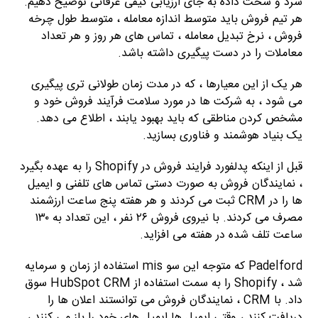
سرد و سخت داده به جای ارزیابی کیفی عرفانی توضیح دهیم.
هر تیم فروش باید متوسط ​​اندازه معامله ، متوسط ​​طول چرخه
فروش ، نرخ تبدیل معامله ، تماس های هر روز و هر تعداد
معاملات را در دست پیگیری داشته باشد.
هر یک از این معیارها ، که در مدت زمان طولانی تری پیگیری
می شود ، به شرکت ها در مورد سلامت فرآیند فروش خود و
مشخص کردن مناطقی که باید بهبود یابند ، اطلاع می دهد.
یک بنیاد هوشمند و فناوری بسازید.
قبل از اینکه پدلفورد فرایند فروش در Shopify را به عهده بگیرد
، نمایندگان فروش به صورت دستی تماس های تلفنی و ایمیل
ها را در CRM ثبت می کردند و هر هفته پنج ساعت ارزشمند
مصرف می کردند. با نیروی فروش ۲۶ نفر ، این تعداد به ۱۳۰
ساعت تلف شده در هفته می افزاید.
Padelford که متوجه این سو mis استفاده از زمان و سرمایه
شد ، Shopify را به سمت استفاده از HubSpot CRM سوق
داد. با CRM ، نمایندگان فروش می توانستند اعلان ها را
دریافت کنند ، وقتی ایمیل ها ایمیل های خود را باز می کنند ،