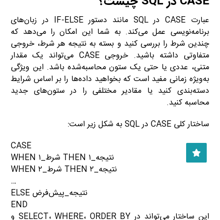
CASE در SQL چیست؟
عبارت CASE در SQL مانند دستور IF-ELSE در زبان‌های
برنامه‌نویسی عمل می‌کند. به شما این امکان را می‌دهد که
چندین شرط را بررسی کنید و بسته به نتیجه هر شرط، خروجی
متفاوتی داشته باشید. خروجی CASE می‌تواند یک مقدار
متنی، عددی یا حتی یک ستون محاسبه‌شده باشد. این ویژگی
به‌ویژه زمانی مفید است که بخواهید داده‌ها را بر اساس شرایط
دسته‌بندی کنید یا مقادیر مختلفی را در ستون‌های جدید
محاسبه کنید.
ساختار کلی CASE در SQL به شکل زیر است:
CASE
WHEN شرط_۱ THEN نتیجه_۱
WHEN شرط_۲ THEN نتیجه_۲
…
ELSE نتیجه_پیش‌فرض
END
این ساختار می‌تواند در SELECT، WHERE، ORDER BY و