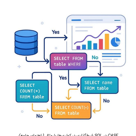
CASE در SQL شرط‌گذاری در کوئری‌ها با مثال (راهنمای جامع)