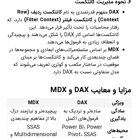
۶. نحوه مدیریت کانتکست
DAX
مفهوم قدرتمندی به نام
کانتکست ردیف (Row
Context)
و
کانتکست فیلتر (Filter Context)
دارد، که
رفتار محاسبات را تحت تأثیر قرار می‌دهد. این
کانتکست‌ها اساس کار DAX را شکل می‌دهند و پیچیدگی
و انعطاف زیادی به فرمول‌ها می‌دهند.
MDX
بر اساس سلسله‌مراتب‌های ابعادی و مجموعه‌ها در
فضای چندبعدی کار می‌کند و کانتکست‌ها بر مبنای
موقعیت در ساختار مکعب و کوئری تعریف می‌شوند که
مدل متفاوتی نسبت به DAX دارد.
مزایا و معایب DAX و MDX
ویژگی
DAX
MDX
سادگی
ساده‌تر و نزدیک به
پیچیده‌تر و نیازمند درک
فرمول‌های اکسل
بالا از مفاهیم چندبعدی
یادگیری
SSAS
Power BI، Power
محیط‌های
Pivot، SSAS
Multidimensional و