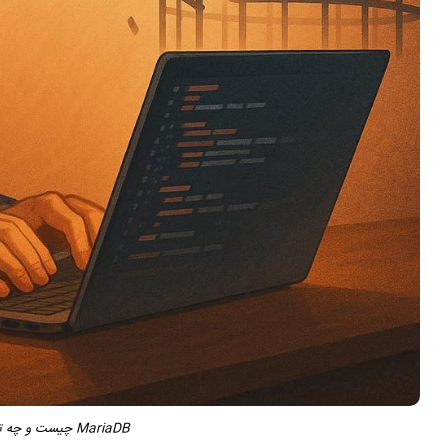
MariaDB چیست و چه تفاوتی با MySQL دارد؟