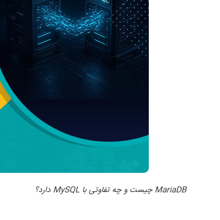
MariaDB چیست و چه تفاوتی با MySQL دارد؟