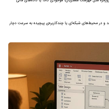
وزمره مثل فهرست مشتریان، موجودی کالا، یا داده‌های مالی
شت که Access به‌صورت محلی (local) کار می‌کند و در محیط‌های شبکه‌ای یا چندکاربره‌ی پیچیده به سرعت دچار