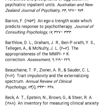
psychiatric inpatient units.
Australian and New
Zealand Journal of Psychiatry, ۳۴,
۹۶۷– ۹۷۴.
Barron, F. (۱۹۵۳). An ego-s trength scale which
predicts response to psychotherapy.
Journal of
Consulting Psychology, ۱۷,
۳۲۷– ۳۳۳.
Barthlow, D. L., Graham, J. R., Ben-P orath, Y. S.,
Tellegen, A., & McNulty, J. L. (۲۰۰۲). The
appropriateness of the MMPI- ۲ K
correction.
Assessment, ۹,
۲۱۹– ۲۲۹.
Beauchaine, T. P., Zisner, A. R., & Sauder, C. L.
(۲۰۱۷). Trait impulsivity and the externalizing
spectrum.
Annual Review of Clinical
Psychology,
۱۳
(۱), ۳۴۳– ۳۶۸.
Beck, A. T., Epstein, N., Brown, G., & Steer, R. A.
(۱۹۸۸). An inventory for measuring clinical anxiety: