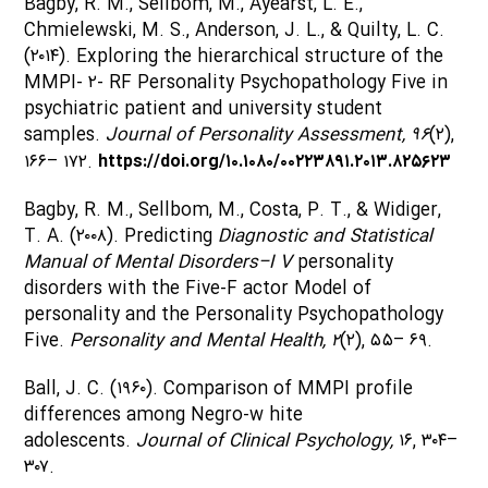
Bagby, R. M., Sellbom, M., Ayearst, L. E.,
Chmielewski, M. S., Anderson, J. L., & Quilty, L. C.
(۲۰۱۴). Exploring the hierarchical structure of the
MMPI- ۲- RF Personality Psychopathology Five in
psychiatric patient and university student
samples.
Journal of Personality Assessment, ۹۶
(۲),
۱۶۶– ۱۷۲.
https://doi.org/۱۰.۱۰۸۰/۰۰۲۲۳۸۹۱.۲۰۱۳.۸۲۵۶۲۳
Bagby, R. M., Sellbom, M., Costa, P. T., & Widiger,
T. A. (۲۰۰۸). Predicting
Diagnostic and Statistical
Manual of Mental Disorders–I V
personality
disorders with the Five-F actor Model of
personality and the Personality Psychopathology
Five.
Personality and Mental Health, ۲
(۲), ۵۵– ۶۹.
Ball, J. C. (۱۹۶۰). Comparison of MMPI profile
differences among Negro-w hite
adolescents.
Journal of Clinical Psychology,
۱۶, ۳۰۴–
۳۰۷.