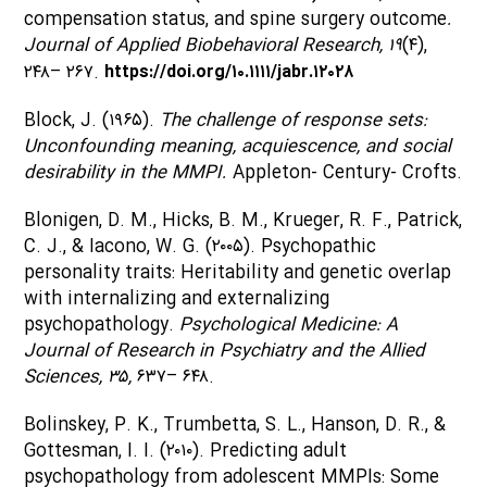
compensation status, and spine surgery outcome
.
Journal of Applied Biobehavioral Research, ۱۹
(۴),
۲۴۸– ۲۶۷.
https://doi.org/۱۰.۱۱۱۱/jabr.۱۲۰۲۸
Block, J. (۱۹۶۵).
The challenge of response sets:
Unconfounding meaning, acquiescence, and social
desirability in the MMPI.
Appleton- Century- Crofts.
Blonigen, D. M., Hicks, B. M., Krueger, R. F., Patrick,
C. J., & Iacono, W. G. (۲۰۰۵). Psychopathic
personality traits: Heritability and genetic overlap
with internalizing and externalizing
psychopathology.
Psychological Medicine: A
Journal of Research in Psychiatry and the Allied
Sciences, ۳۵,
۶۳۷– ۶۴۸.
Bolinskey, P. K., Trumbetta, S. L., Hanson, D. R., &
Gottesman, I. I. (۲۰۱۰). Predicting adult
psychopathology from adolescent MMPIs: Some