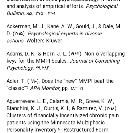
and analysis of empirical efforts.
Psychological
Bulletin, ۸۵,
۱۲۷۵– ۱۳۰۱.
Ackerman, M. J., Kane, A. W., Gould, J., & Dale, M.
D. (۲۰۱۵).
Psychological experts in divorce
actions.
Wolters Kluwer.
Adams, D. K., & Horn, J. L. (۱۹۶۵). Non-o verlapping
keys for the MMPI Scales.
Journal of Consulting
Psychology, ۲۹,
۲۸۴.
Adler, T. (۱۹۹۰). Does the “new” MMPI beat the
“classic”?
APA Monitor,
pp. ۱۸– ۱۹.
Aguerrevere, L. E., Calamia, M. R., Greve, K. W.,
Bianchini, K. J., Curtis, K. L, & Ramirez, V. (۲۰۱۸).
Clusters of financially incentivized chronic pain
patients using the Minnesota Multiphasic
Personality Inventory-۲ Restructured Form