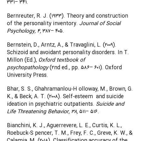
۳۳۱– ۳۴۱.
Bernreuter, R. J. (۱۹۳۳). Theory and construction
of the personality inventory.
Journal of Social
Psychology, ۴,
۳۸۷– ۴۰۵.
Bernstein, D., Arntz, A., & Travaglini, L. (۲۰۰۹).
Schizoid and avoidant personality disorders. In T.
Millon (Ed.),
Oxford textbook of
psychopathology
(۲nd ed., pp. ۵۸۶– ۶۰۱). Oxford
University Press.
Bhar, S. S., Ghahramanlou-H olloway, M., Brown, G.
K., & Beck, A. T. (۲۰۰۸). Self-esteem and suicide
ideation in psychiatric outpatients.
Suicide and
Life Threatening Behavior, ۳۸,
۵۱۱– ۵۱۶.
Bianchini, K. J., Aguerrevere, L. E., Curtis, K. L.,
Roebuck-S pencer, T. M., Frey, F. C., Greve, K. W., &
Calamia, M. (۲۰۱۸). Classification accuracy of the