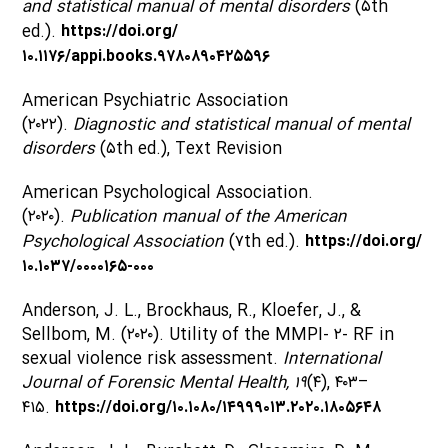
and statistical manual of mental disorders
(۵th
ed.).
https://doi.org/
۱۰.۱۱۷۶/appi.books.۹۷۸۰۸۹۰۴۲۵۵۹۶
American Psychiatric Association
(۲۰۲۲).
Diagnostic and statistical manual of mental
disorders
(۵th ed.), Text Revision
American Psychological Association.
(۲۰۲۰).
Publication manual of the American
Psychological Association
(۷th ed.).
https://doi.org/
۱۰.۱۰۳۷/۰۰۰۰۱۶۵-۰۰۰
Anderson, J. L., Brockhaus, R., Kloefer, J., &
Sellbom, M. (۲۰۲۰). Utility of the MMPI- ۲- RF in
sexual violence risk assessment.
International
Journal of Forensic Mental Health, ۱۹
(۴), ۴۰۳–
۴۱۵.
https://doi.org/۱۰.۱۰۸۰/۱۴۹۹۹۰۱۳.۲۰۲۰.۱۸۰۵۶۴۸