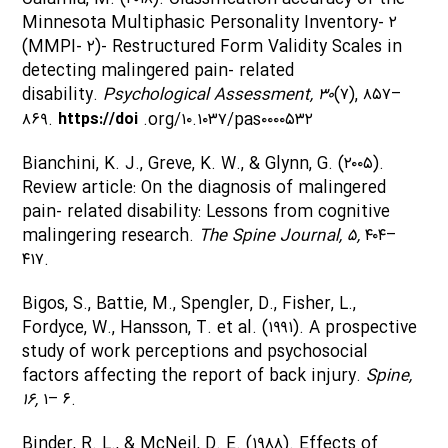
Minnesota Multiphasic Personality Inventory- ۲
(MMPI- ۲)- Restructured Form Validity Scales in
detecting malingered pain- related
disability.
Psychological Assessment, ۳۰
(۷), ۸۵۷–
۸۶۹.
https://doi
.org/۱۰.۱۰۳۷/pas۰۰۰۰۵۳۲
Bianchini, K. J., Greve, K. W., & Glynn, G. (۲۰۰۵).
Review article: On the diagnosis of malingered
pain- related disability: Lessons from cognitive
malingering research.
The Spine Journal, ۵,
۴۰۴–
۴۱۷.
Bigos, S., Battie, M., Spengler, D., Fisher, L.,
Fordyce, W., Hansson, T. et al. (۱۹۹۱). A prospective
study of work perceptions and psychosocial
factors affecting the report of back injury.
Spine,
۱۶,
۱– ۶.
Binder, R. L., & McNeil, D. E. (۱۹۸۸). Effects of