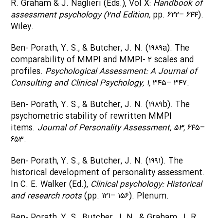
R. Graham & J. Naglieri (Eds.), Vol X:
Handbook of
assessment psychology (۲nd Edition,
pp. ۶۲۲– ۶۴۴).
Wiley.
Ben- Porath, Y. S., & Butcher, J. N. (۱۹۸۹a). The
comparability of MMPI and MMPI- ۲ scales and
profiles.
Psychological Assessment: A Journal of
Consulting and Clinical Psychology, ۱,
۳۴۵– ۳۴۷.
Ben- Porath, Y. S., & Butcher, J. N. (۱۹۸۹b). The
psychometric stability of rewritten MMPI
items.
Journal of Personality Assessment, ۵۳,
۶۴۵–
۶۵۳.
Ben- Porath, Y. S., & Butcher, J. N. (۱۹۹۱). The
historical development of personality assessment.
In C. E. Walker (Ed.),
Clinical psychology: Historical
and research roots
(pp. ۱۲۱– ۱۵۶). Plenum.
Ben- Porath, Y. S., Butcher, J. N., & Graham, J. R.