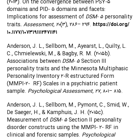
(۲۰۱۳). On the convergence between PSY-۵
domains and PID- ۵ domains and facets:
Implications for assessment of
DSM- ۵
personality
traits
. Assessment, ۲۰
(۳), ۲۸۶– ۲۹۴.
https://doi.org/
۱۰.۱۱۷۷/۱۰۷۳۱۹۱۱۱۲۴۷۱۱۴۱
Anderson, J. L., Sellbom, M., Ayearst, L., Quilty, L.
C., Chmielewski, M., & Bagby, R. M. (۲۰۱۵b).
Associations between
DSM- ۵
Section III
personality traits and the Minnesota Multiphasic
Personality Inventory ۲-R estructured Form
(MMPI-۲- RF) Scales in a psychiatric patient
sample.
Psychological Assessment, ۲۷,
۸۰۱– ۸۱۵.
Anderson, J. L., Sellbom, M., Pymont, C., Smid, W.,
De Saeger, H., & Kamphuis, J. H. (۲۰۱۵c).
Measurement of
DSM- ۵
Section II personality
disorder constructs using the MMPI- ۲- RF in
clinical and forensic samples.
Psychological