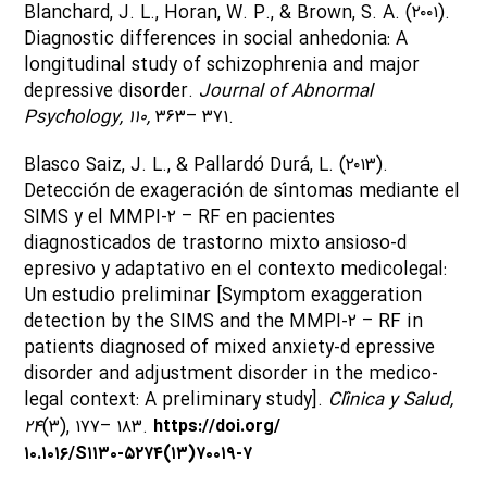
Blanchard, J. L., Horan, W. P., & Brown, S. A. (۲۰۰۱).
Diagnostic differences in social anhedonia: A
longitudinal study of schizophrenia and major
depressive disorder.
Journal of Abnormal
Psychology, ۱۱۰,
۳۶۳– ۳۷۱.
Blasco Saiz, J. L., & Pallardó Durá, L. (۲۰۱۳).
Detección de exageración de síntomas mediante el
SIMS y el MMPI-۲ – RF en pacientes
diagnosticados de trastorno mixto ansioso-d
epresivo y adaptativo en el contexto medicolegal:
Un estudio preliminar [Symptom exaggeration
detection by the SIMS and the MMPI-۲ – RF in
patients diagnosed of mixed anxiety-d epressive
disorder and adjustment disorder in the medico-
legal context: A preliminary study].
Clínica y Salud,
۲۴
(۳), ۱۷۷– ۱۸۳.
https://doi.org/
۱۰.۱۰۱۶/S۱۱۳۰-۵۲۷۴(۱۳)۷۰۰۱۹-۷