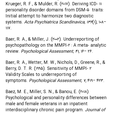
Krueger, R. F., & Mulder, R. (۲۰۱۷). Deriving ICD- ۱۱
personality disorder domains from DSM-۵ traits:
Initial attempt to harmonize two diagnostic
systems.
Acta Psychiatrica Scandinavica,
۱۳۶
(۱), ۱۰۸–
۱۱۷.
Baer, R. A., & Miller, J. (۲۰۰۲). Underreporting of
psychopathology on the MMPI-۲ : A meta- analytic
review.
Psychological Assessment, ۴۱,
۱۶– ۲۶.
Baer, R. A., Wetter, M. W., Nichols, D., Greene, R., &
Berry, D. T. R. (۱۹۹۵). Sensitivity of MMPI- ۲
Validity Scales to underreporting of
symptoms.
Psychological Assessment, ۷,
۴۱۹– ۴۲۳.
Baez, M. E., Miller, S. N., & Banou, E. (۲۰۱۸).
Psychological and personality differences between
male and female veterans in an inpatient
interdisciplinary chronic pain program.
Journal of