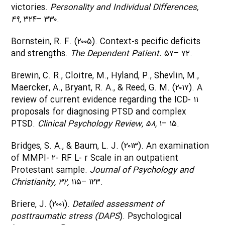
victories.
Personality and Individual Differences,
۴۹,
۳۲۴– ۳۳۰.
Bornstein, R. F. (۲۰۰۵). Context-s pecific deficits
and strengths.
The Dependent Patient.
۵۷– ۷۲.
Brewin, C. R., Cloitre, M., Hyland, P., Shevlin, M.,
Maercker, A., Bryant, R. A., & Reed, G. M. (۲۰۱۷). A
review of current evidence regarding the ICD- ۱۱
proposals for diagnosing PTSD and complex
PTSD.
Clinical Psychology Review, ۵۸,
۱– ۱۵.
Bridges, S. A., & Baum, L. J. (۲۰۱۳). An examination
of MMPI- ۲- RF L- r Scale in an outpatient
Protestant sample.
Journal of Psychology and
Christianity, ۳۲,
۱۱۵– ۱۲۳.
Briere, J. (۲۰۰۱).
Detailed assessment of
posttraumatic stress (DAPS
). Psychological