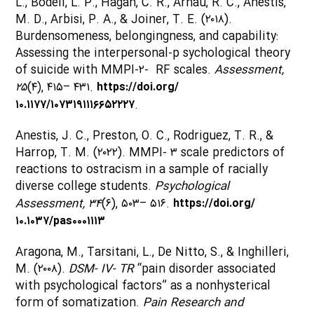
L., Bodell, L. P., Hagan, C. R., Arnau, R. C., Anestis,
M. D., Arbisi, P. A., & Joiner, T. E. (۲۰۱۸).
Burdensomeness, belongingness, and capability:
Assessing the interpersonal-p sychological theory
of suicide with MMPI-۲- RF scales.
Assessment,
۲۵
(۴), ۴۱۵– ۴۳۱.
https://doi.org/
۱۰.۱۱۷۷/۱۰۷۳۱۹۱۱۱۶۶۵۲۲۲۷
.
Anestis, J. C., Preston, O. C., Rodriguez, T. R., &
Harrop, T. M. (۲۰۲۲). MMPI- ۳ scale predictors of
reactions to ostracism in a sample of racially
diverse college students.
Psychological
Assessment, ۳۴
(۶), ۵۰۳– ۵۱۶.
https://doi.org/
۱۰.۱۰۳۷/pas۰۰۰۱۱۱۳
Aragona, M., Tarsitani, L., De Nitto, S., & Inghilleri,
M. (۲۰۰۸).
DSM- IV- TR
“pain disorder associated
with psychological factors” as a nonhysterical
form of somatization.
Pain Research and