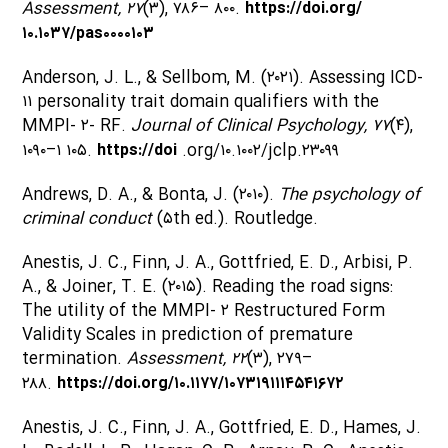
Assessment, ۲۷
(۳), ۷۸۶– ۸۰۰.
https://doi.org/
۱۰.۱۰۳۷/pas۰۰۰۰۱۰۳
Anderson, J. L., & Sellbom, M. (۲۰۲۱). Assessing ICD-
۱۱ personality trait domain qualifiers with the
MMPI- ۲- RF.
Journal of Clinical Psychology, ۷۷
(۴),
۱۰۹۰–۱ ۱۰۵.
https://doi
.org/۱۰.۱۰۰۲/jclp.۲۳۰۹۹
Andrews, D. A., & Bonta, J. (۲۰۱۰).
The psychology of
criminal conduct
(۵th ed.). Routledge.
Anestis, J. C., Finn, J. A., Gottfried, E. D., Arbisi, P.
A., & Joiner, T. E. (۲۰۱۵). Reading the road signs:
The utility of the MMPI- ۲ Restructured Form
Validity Scales in prediction of premature
termination.
Assessment, ۲۲
(۳), ۲۷۹–
۲۸۸.
https://doi.org/۱۰.۱۱۷۷/۱۰۷۳۱۹۱۱۱۴۵۴۱۶۷۲
Anestis, J. C., Finn, J. A., Gottfried, E. D., Hames, J.