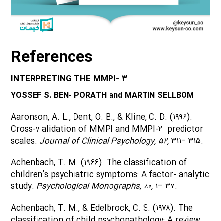
References
INTERPRETING
THE MMPI- ۳
YOSSEF S. BEN- PORATH and
MARTIN SELLBOM
Aaronson, A. L., Dent, O. B., & Kline, C. D. (۱۹۹۶).
Cross-v alidation of MMPI and MMPI-۲ predictor
scales.
Journal of Clinical Psychology, ۵۲,
۳۱۱– ۳۱۵.
Achenbach, T. M. (۱۹۶۶). The classification of
children’s psychiatric symptoms: A factor- analytic
study.
Psychological Monographs, ۸۰,
۱– ۳۷.
Achenbach, T. M., & Edelbrock, C. S. (۱۹۷۸). The
classification of child psychopathology: A review