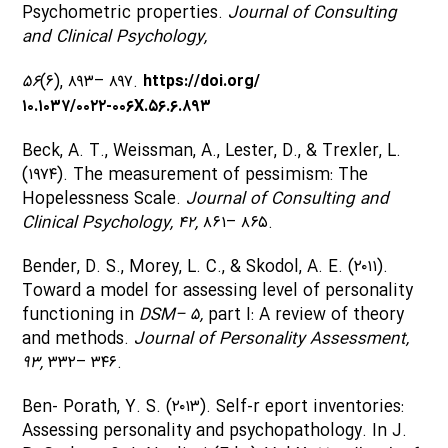
Psychometric properties.
Journal of Consulting
and Clinical Psychology,
۵۶
(۶), ۸۹۳– ۸۹۷.
https://doi.org/
۱۰.۱۰۳۷/۰۰۲۲-۰۰۶X.۵۶.۶.۸۹۳
Beck, A. T., Weissman, A., Lester, D., & Trexler, L.
(۱۹۷۴). The measurement of pessimism: The
Hopelessness Scale.
Journal of Consulting and
Clinical Psychology, ۴۲,
۸۶۱– ۸۶۵.
Bender, D. S., Morey, L. C., & Skodol, A. E. (۲۰۱۱).
Toward a model for assessing level of personality
functioning in
DSM– ۵,
part I: A review of theory
and methods.
Journal of Personality Assessment,
۹۳,
۳۳۲– ۳۴۶.
Ben- Porath, Y. S. (۲۰۱۳). Self-r eport inventories:
Assessing personality and psychopathology. In J.