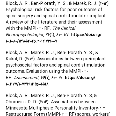
Block, A. R., Ben-P orath, Y. S., & Marek, R. J. (۲۰۱۲).
Psychological risk factors for poor outcome of
spine surgery and spinal cord stimulator implant:
A review of the literature and their assessment
with the MMPI- ۲- RF.
The Clinical
Neuropsychologist, ۲۷
(۱), ۸۱– ۱۰۷.
https://doi.org/
۱۰.۱۰۸۰/۱۳۸۵۴۰۴۶.۲۰۱۲.۷۲۱۰۰۷
Block, A. R., Marek, R. J., Ben- Porath, Y. S., &
Kukal, D. (۲۰۱۷). Associations between preimplant
psychosocial factors and spinal cord stimulation
outcome: Evaluation using the MMPI- ۲-
RF.
Assessment, ۲۴
(۱), ۶۰– ۷۰.
https://doi.org/
۱۰.۱۱۷۷/۱۰۷۳۱۹۱۱۱۵۶۰۱۵۱۸
Block, A. R., Marek, R. J., Ben-P orath, Y. S, &
Ohnmeiss, D. D. (۲۰۱۴). Associations between
Minnesota Multiphasic Personality Inventory-۲ –
Restructured Form (MMPI-۲ – RF) scores, workers’