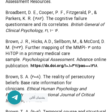
Assessment Resources.
Broadbent, D. E., Cooper, P. F., Fitzgerald, P., &
Parkers, K. R. (۱۹۸۲). The cognitive failure
questionnaire and its correlates.
British General of
Clinical Psychology, ۲۱,
۱– ۱۶.
Brown, J. R., Hicks, A.D., Sellbom, M., & McCord, D.
M. (۲۰۲۳). Further mapping of the MMPI- ۳ onto
HiTOP in a primary medical care
sample.
Psychological Assessment.
Advance online
publication.
https://dx.doi.org/۱۰.۱۰۳۷/pas۰۰۰۱۲۱۸
.
Brown, S. A. (۲۰۰۸). The reality of persecutory
beliefs: Base rate information for
clinicians.
Ethical Human Psychology and
Psychiatry: An International Journal of Critical
پشتیبان آنلاین
Inquiry, ۱۰,
۱۶۳– ۱۷۸.