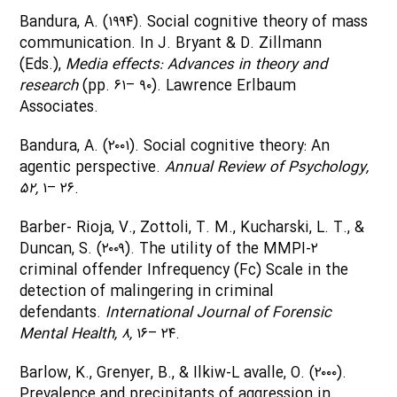
Bandura, A. (۱۹۹۴). Social cognitive theory of mass
communication. In J. Bryant & D. Zillmann
(Eds.),
Media effects: Advances in theory and
research
(pp. ۶۱– ۹۰). Lawrence Erlbaum
Associates.
Bandura, A. (۲۰۰۱). Social cognitive theory: An
agentic perspective.
Annual Review of Psychology,
۵۲,
۱– ۲۶.
Barber- Rioja, V., Zottoli, T. M., Kucharski, L. T., &
Duncan, S. (۲۰۰۹). The utility of the MMPI-۲
criminal offender Infrequency (Fc) Scale in the
detection of malingering in criminal
defendants.
International Journal of Forensic
Mental Health, ۸,
۱۶– ۲۴.
Barlow, K., Grenyer, B., & Ilkiw-L avalle, O. (۲۰۰۰).
Prevalence and precipitants of aggression in