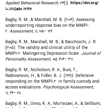
Applied Behavioral Research, ۲۴
(۱).
https://doi.org/
۱۰.۱۱۱۱/jabr.۱۲۱۴۶
Bagby, R. M., & Marshall, M. B. (۲۰۰۴). Assessing
underreporting response bias on the MMPI-
۲.
Assessment, ۱۱,
۱۱۵– ۱۲۶.
Bagby, R. M., Marshall, M. B., & Bacchiochi, J. R.
(۲۰۰۵). The validity and clinical utility of the
MMPI-۲ Malingering Depression Scale.
Journal of
Personality Assessment, ۸۵,
۳۰۴– ۳۱۱.
Bagby, R. M., Nicholson, R. A., Buis, T.,
Radovanovic, H., & Fidler, B. J. (۱۹۹۹). Defensive
responding on the MMPI-۲ in family custody and
access evaluations.
Psychological Assessment,
۱۱,
۲۴– ۲۸.
Bagby, R. M., Onno, K. A., Mortezaei, A., & Sellbom,