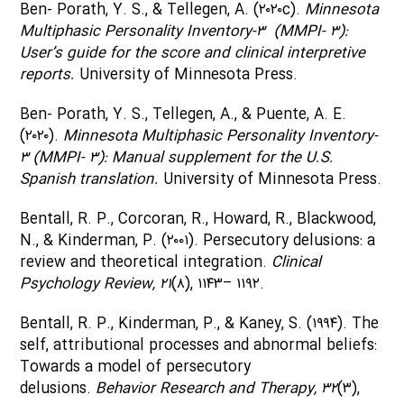
Ben- Porath, Y. S., & Tellegen, A. (۲۰۲۰c).
Minnesota
Multiphasic Personality Inventory-۳ (MMPI- ۳):
User’s guide for the score and clinical interpretive
reports.
University of Minnesota Press.
Ben- Porath, Y. S., Tellegen, A., & Puente, A. E.
(۲۰۲۰).
Minnesota Multiphasic Personality Inventory-
۳ (MMPI- ۳): Manual supplement for the U.S.
Spanish translation.
University of Minnesota Press.
Bentall, R. P., Corcoran, R., Howard, R., Blackwood,
N., & Kinderman, P. (۲۰۰۱). Persecutory delusions: a
review and theoretical integration.
Clinical
Psychology Review,
۲۱
(۸), ۱۱۴۳– ۱۱۹۲.
Bentall, R. P., Kinderman, P., & Kaney, S. (۱۹۹۴). The
self, attributional processes and abnormal beliefs:
Towards a model of persecutory
delusions.
Behavior Research and Therapy,
۳۲
(۳),