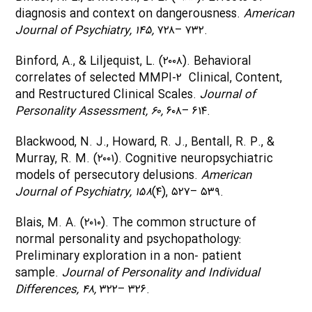
diagnosis and context on dangerousness.
American
Journal of Psychiatry, ۱۴۵,
۷۲۸– ۷۳۲.
Binford, A., & Liljequist, L. (۲۰۰۸). Behavioral
correlates of selected MMPI-۲ Clinical, Content,
and Restructured Clinical Scales.
Journal of
Personality Assessment, ۶۰,
۶۰۸– ۶۱۴.
Blackwood, N. J., Howard, R. J., Bentall, R. P., &
Murray, R. M. (۲۰۰۱). Cognitive neuropsychiatric
models of persecutory delusions.
American
Journal of Psychiatry, ۱۵۸
(۴), ۵۲۷– ۵۳۹.
Blais, M. A. (۲۰۱۰). The common structure of
normal personality and psychopathology:
Preliminary exploration in a non- patient
sample.
Journal of Personality and Individual
Differences, ۴۸,
۳۲۲– ۳۲۶.