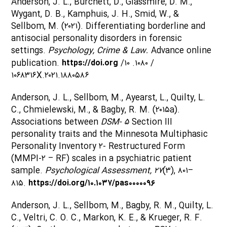
Anderson, J. L., Burchett, D., Glassmire, D. M.,
Wygant, D. B., Kamphuis, J. H., Smid, W., &
Sellbom, M. (۲۰۲۱). Differentiating borderline and
antisocial personality disorders in forensic
settings.
Psychology, Crime & Law.
Advance online
publication.
https://doi.org
/۱۰ .۱۰۸۰ /
۱۰۶۸۳۱۶X.۲۰۲۱.۱۸۸۰۵۸۶
Anderson, J. L., Sellbom, M., Ayearst, L., Quilty, L.
C., Chmielewski, M., & Bagby, R. M. (۲۰۱۵a).
Associations between
DSM- ۵
Section III
personality traits and the Minnesota Multiphasic
Personality Inventory ۲- Restructured Form
(MMPI-۲ – RF) scales in a psychiatric patient
sample.
Psychological Assessment, ۲۷
(۳), ۸۰۱–
۸۱۵.
https://doi.org/۱۰.۱۰۳۷/pas۰۰۰۰۰۹۶
Anderson, J. L., Sellbom, M., Bagby, R. M., Quilty, L.
C., Veltri, C. O. C., Markon, K. E., & Krueger, R. F.