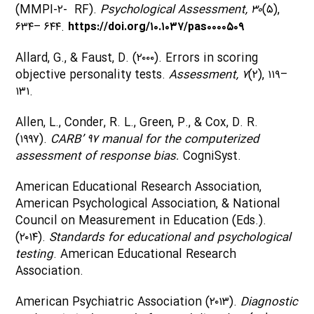
(MMPI-۲- RF).
Psychological Assessment, ۳۰
(۵),
۶۳۴– ۶۴۴.
https://doi.org/۱۰.۱۰۳۷/pas۰۰۰۰۵۰۹
Allard, G., & Faust, D. (۲۰۰۰). Errors in scoring
objective personality tests.
Assessment, ۷
(۲), ۱۱۹–
۱۳۱.
Allen, L., Conder, R. L., Green, P., & Cox, D. R.
(۱۹۹۷).
CARB’ ۹۷ manual for the computerized
assessment of response bias.
CogniSyst.
American Educational Research Association,
American Psychological Association, & National
Council on Measurement in Education (Eds.).
(۲۰۱۴).
Standards for educational and psychological
testing
. American Educational Research
Association.
American Psychiatric Association (۲۰۱۳).
Diagnostic