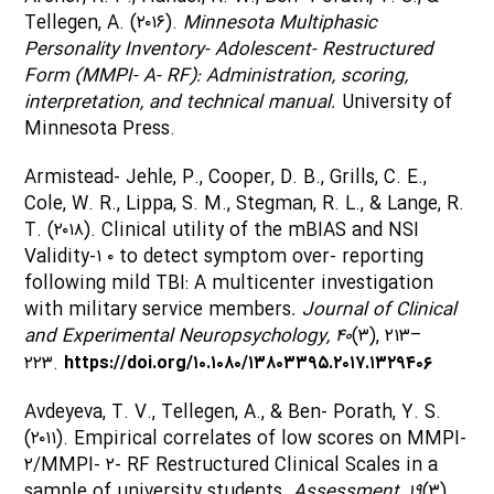
Tellegen, A. (۲۰۱۶).
Minnesota Multiphasic
Personality Inventory- Adolescent- Restructured
Form (MMPI- A- RF): Administration, scoring,
interpretation, and technical manual.
University of
Minnesota Press.
Armistead- Jehle, P., Cooper, D. B., Grills, C. E.,
Cole, W. R., Lippa, S. M., Stegman, R. L., & Lange, R.
T. (۲۰۱۸). Clinical utility of the mBIAS and NSI
Validity-۱ ۰ to detect symptom over- reporting
following mild TBI: A multicenter investigation
with military service members
. Journal of Clinical
and Experimental Neuropsychology, ۴۰
(۳), ۲۱۳–
۲۲۳.
https://doi.org/۱۰.۱۰۸۰/۱۳۸۰۳۳۹۵.۲۰۱۷.۱۳۲۹۴۰۶
Avdeyeva, T. V., Tellegen, A., & Ben- Porath, Y. S.
(۲۰۱۱). Empirical correlates of low scores on MMPI-
۲/MMPI- ۲- RF Restructured Clinical Scales in a
sample of university students.
Assessment, ۱۹
(۳),