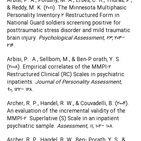
Arbisi, P. A., Polusny, M. A., Erbes, C. R., Thuras, P.,
& Reddy, M. K. (۲۰۱۱). The Minnesota Multiphasic
Personality Inventory ۲ Restructured Form in
National Guard soldiers screening positive for
posttraumatic stress disorder and mild traumatic
brain injury.
Psychological Assessment, ۲۳,
۲۰۳–
۲۱۴.
Arbisi, P. A., Sellbom, M., & Ben-P orath, Y. S.
(۲۰۰۸). Empirical correlates of the MMPI-۲
Restructured Clinical (RC) Scales in psychiatric
inpatients.
Journal of Personality Assessment,
۹۰,
۱۲۲– ۱۲۸.
Archer, R. P., Handel, R. W., & Couvadelli, B. (۲۰۰۴).
An evaluation of the incremental validity of the
MMPI-۲ Superlative (S) Scale in an inpatient
psychiatric sample.
Assessment, ۱۱,
۱۰۲– ۱۰۸.
Archer, R. P., Handel, R. W., Ben- Porath, Y. S., &