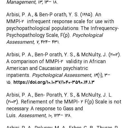
Management, ۱۳,
۱۳– ۱۸.
Arbisi, P. A., & Ben-P orath, Y. S. (۱۹۹۵). An
MMPI-۲ infrequent response scale for use with
psychopathological populations: The Infrequency-
Psychopathology Scale, F(p).
Psychological
Assessment, ۷,
۴۲۴– ۴۳۱.
Arbisi, P. A., Ben-P orath, Y. S., & McNulty, J. (۲۰۰۲).
A comparison of MMPI-۲ validity in African
American and Caucasian psychiatric
inpatients.
Psychological Assessment, ۱۴
(۱), ۳–
۱۵.
https://doi.org/۱۰.۱۰۳۷/۱۰۴۰-۳۵۹۰.۱۴.۱.۳
Arbisi, P. A., Ben- Porath, Y. S., & McNulty, J. L.
(۲۰۰۳). Refinement of the MMPI- ۲ F(p) Scale is not
necessary: A response to Gass and
Luis.
Assessment, ۱۰,
۱۲۳– ۱۲۸.