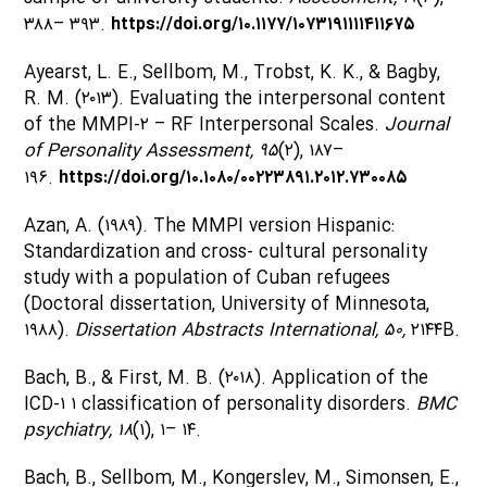
۳۸۸– ۳۹۳.
https://doi.org/۱۰.۱۱۷۷/۱۰۷۳۱۹۱۱۱۱۴۱۱۶۷۵
Ayearst, L. E., Sellbom, M., Trobst, K. K., & Bagby,
R. M. (۲۰۱۳). Evaluating the interpersonal content
of the MMPI-۲ – RF Interpersonal Scales.
Journal
of Personality Assessment, ۹۵
(۲), ۱۸۷–
۱۹۶.
https://doi.org/۱۰.۱۰۸۰/۰۰۲۲۳۸۹۱.۲۰۱۲.۷۳۰۰۸۵
Azan, A. (۱۹۸۹). The MMPI version Hispanic:
Standardization and cross- cultural personality
study with a population of Cuban refugees
(Doctoral dissertation, University of Minnesota,
۱۹۸۸).
Dissertation Abstracts International, ۵۰,
۲۱۴۴B.
Bach, B., & First, M. B. (۲۰۱۸). Application of the
ICD-۱ ۱ classification of personality disorders.
BMC
psychiatry,
۱۸
(۱), ۱– ۱۴.
Bach, B., Sellbom, M., Kongerslev, M., Simonsen, E.,