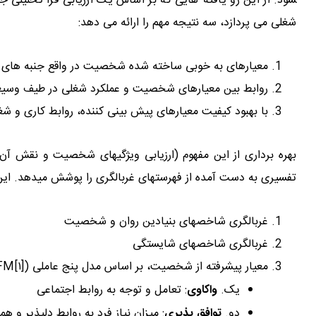
شود. از این رو یافته ­هایی که بر اساس یک ارزیابی فرا تحلیلی 
شغلی می پردازد، سه نتیجه مهم را ارائه می دهد:
تدوین شایستگی 
معیارهای به خوبی ساخته شده شخصیت در واقع جنبه های م
روابط بین معیارهای شخصیت و عملکرد شغلی در طیف وسیع
با بهبود کیفیت معیارهای پیش بینی کننده، روابط کاری و شغلی
بهره­ برداری از این مفهوم (ارزیابی ویژگی­های شخصیت و نقش آ
تفسیری به دست آمده از فهرست­های غربالگری را پوشش می­دهد. ا
غربالگری شاخص­های بنیادین روان و شخصیت
غربالگری شاخص­های شایستگی
معیار پیشرفته از شخصیت، بر اساس مدل پنج عاملی (FFM[۱]) به شرح زیر:
یک.
واکاوی
: تعامل و توجه به روابط اجتماعی
دو.
توافق پذیری
: میزان نیاز فرد به روابط دلپذیر و ه