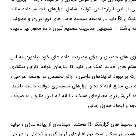
نوان مثال ، برخی از این ابزارها می توانند شامل ابزارهای تجسم داده مانند
داشبوردهای تعاملی و ابزارهای نظارت بر داده ها باشند. توسعه دهندگان BI باید در توسعه سیستم عامل های نرم افزاری و همچنین
 باشند – همچنین مدیریت تصمیم گیری داده محور نیز نامیده
نند تا استراتژی های جدیدی را برای مدیریت داده های خود بیاموزد. به این
یستم های جدید کمک می کنید تا سازمان بتواند کارایی بیشتری
ت بر بهبود فرایندهای داخلی ، ارائه تخصص در توسعه طراحی ،
ا تهیه طرح ها و گزارشات بین منابع لایه داده و ابزارهای جستجوی موقت داشته باشند.
 ارائه گزارش برای معیارهای عملکرد ، ارائه نرم افزار مقرون به صرفه ،
دجه و ایجاد جدول زمانی.
مهندسین BI. مهندسان BI مسئول چرخه عمر کامل انبارهای داده و محیط های گزارشگر BI هستند. مهندسان از پیاده سازی ، تولید
 مدیریت عملکرد آن سیستم ها پشتیبانی می کنند. مهندسان BI همچنین ممکن است نرم افزارهای گزارشگری و تحلیلی را طراحی