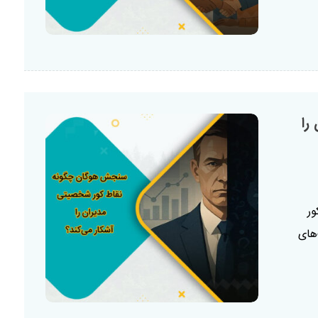
را
ور
های