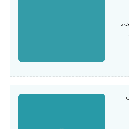
شده
ت