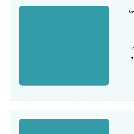
ی
ی
ا