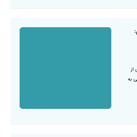
از
ی به