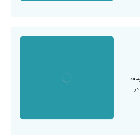
وسعه
در